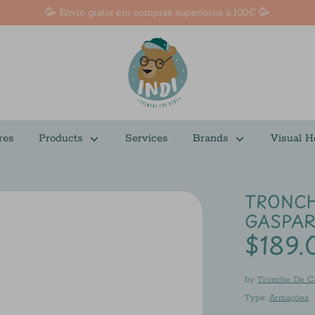
🥳 Envio grátis em compras superiores a 100€ 🥳
res
Products
Services
Brands
Visual H
TRONCH
GASPA
$189.
by
Tronche De C
Type:
Armações