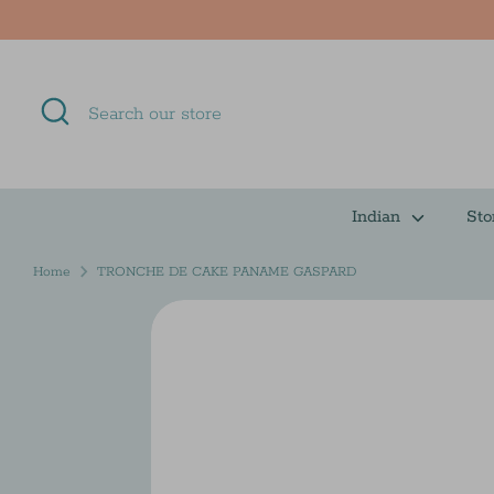
Skip
to
content
Search
Search
our
store
Indian
Sto
Home
TRONCHE DE CAKE PANAME GASPARD