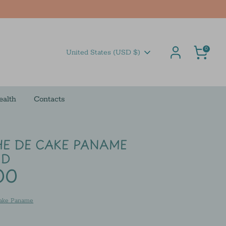
Cart
0
Currency
United States (USD $)
ealth
Contacts
E DE CAKE PANAME
RD
00
ake Paname