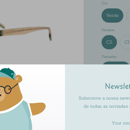
Cor
Verde
Variante
C2
C1
Tamanho
43-18-135
Newsle
Subscreve a nossa newsl
de todas as noviades
Pickup ava
Usually rea