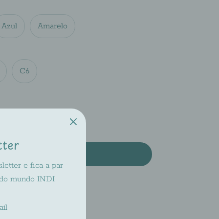
Azul
Amarelo
C6
tter
Add to Cart
etter e fica a par
 do mundo INDI
ilable at
INDI 2
dy in 2-4 days