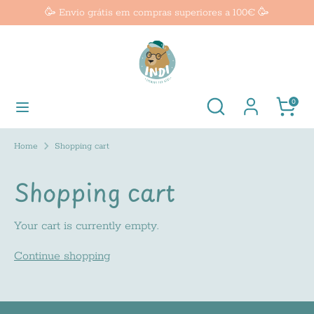
Skip
🥳 Envio grátis em compras superiores a 100€ 🥳
Currency
to
United States (USD $)
content
Search
Search
our
Search
Search
Cart
0
store
our
store
Home
Shopping cart
Shopping cart
Your cart is currently empty.
Continue shopping