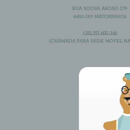
RUA SOUSA AROSO 279
4450-289 MATOSINHOS
+351 917 600 346
(CHAMADA PARA REDE MÓVEL NA
Pe
Gosta