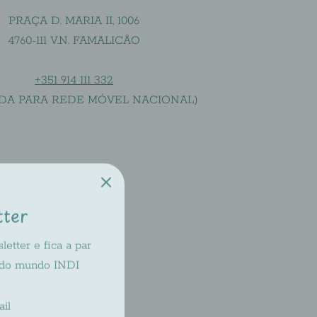
PRAÇA D. MARIA II, 1006
4760-111 V.N. FAMALICÃO
+351 914 111 332
DA PARA REDE MÓVEL NACIONAL)
tter
lta
etter e fica a par
 do mundo INDI
antil?