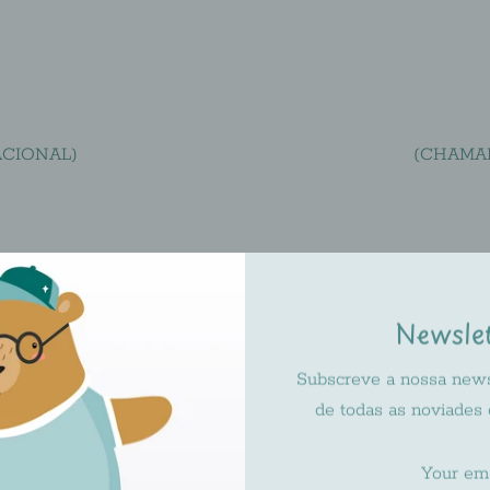
CIONAL)
(CHAMA
Newsle
dido de Marcação de Consu
Subscreve a nossa newsl
de todas as noviades
ria de marcar uma consulta para o seu filho na nossa ótica inf
Preencha o formulário abaixo e aguarde o nosso contacto!