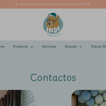
🥳 Envio grátis em compras superiores a 100€ 🥳
res
Products
Services
Brands
Visual H
Contactos