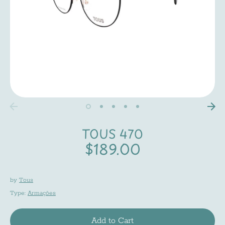
TOUS 470
$189.00
by
Tous
Type:
Armações
Add to Cart