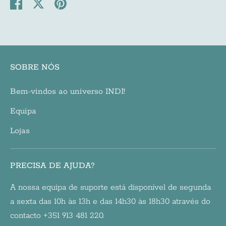
Share
Share
Pin
on
on
it
Facebook
Twitter
SOBRE NÓS
Bem-vindos ao universo INDI!
Equipa
Lojas
PRECISA DE AJUDA?
A nossa equipa de suporte está disponível de segunda
a sexta das 10h às 13h e das 14h30 às 18h30 através do
contacto +351 913 481 220.