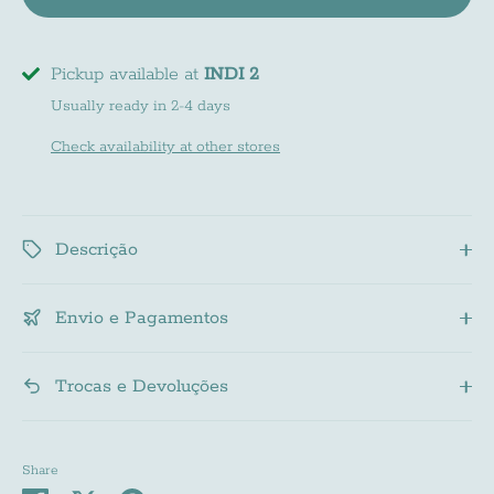
Pickup available at
INDI 2
Usually ready in 2-4 days
Newsletter
Check availability at other stores
Subscreve a nossa newsletter e fica a par de
todas as noviades do mundo INDI
Descrição
Envio e Pagamentos
Subscribe
Trocas e Devoluções
Share