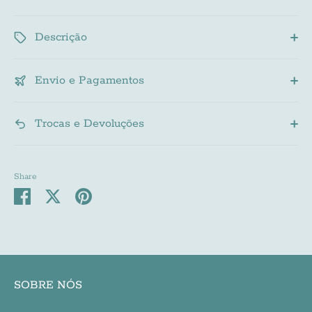
Descrição
Envio e Pagamentos
Trocas e Devoluções
Share
Share
Share
Pin
on
on
it
Facebook
Twitter
SOBRE NÓS