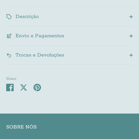
Descrição
Envio e Pagamentos
Trocas e Devoluções
Share
Share
Share
Pin
on
on
it
Facebook
Twitter
SOBRE NÓS