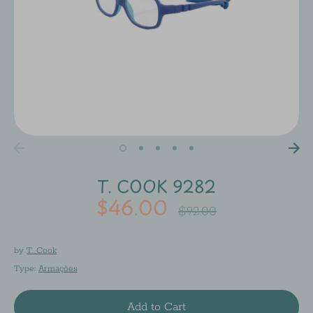
T. COOK 9282
$46.00
Regular
$92.00
price
by
T. Cook
Type:
Armações
Add to Cart