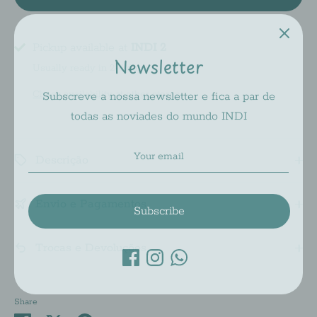
Pickup available at
Newsletter
INDI 2
Usually ready in 2-4 days
Subscreve a nossa newsletter e fica a par de
Check availability at other stores
todas as noviades do mundo INDI
Descrição
Subscribe
Envio e Pagamentos
Trocas e Devoluções
Share