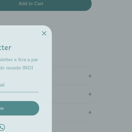
Add to Cart
ilable at
INDI 2
dy in 2-4 days
tter
bility at other stores
etter e fica a par
 do mundo INDI
o
Pagamentos
be
 Devoluções