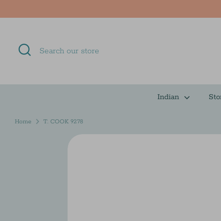
Skip
to
content
Search
Search
our
store
Indian
Sto
Home
T. COOK 9278