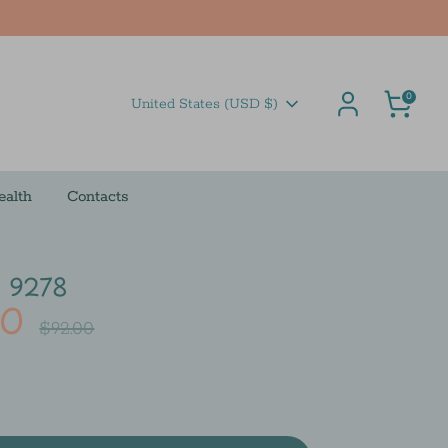
Cart
0
Currency
United States (USD $)
ealth
Contacts
 9278
00
Regular
$92.00
price