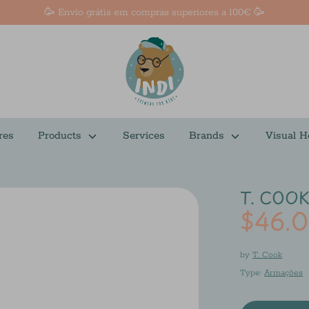
🥳 Envio grátis em compras superiores a 100€ 🥳
res
Products
Services
Brands
Visual H
T. COOK
$46.
by
T. Cook
Type:
Armações