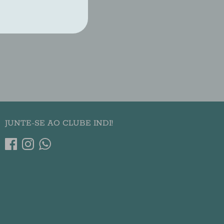
re
Pin
it
ter
JUNTE-SE AO CLUBE INDI!