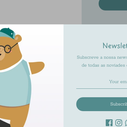
Pickup ava
Usually rea
Newsle
Check availa
Subscreve a nossa newsl
de todas as noviades
Descriçã
Envio e 
Subscri
Trocas e