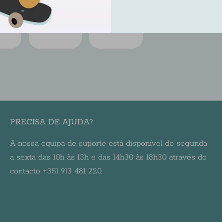
Share
Share
Sha
on
on
Facebook
Twit
PRECISA DE AJUDA?
A nossa equipa de suporte está disponível de segunda
a sexta das 10h às 13h e das 14h30 às 18h30 através do
contacto +351 913 481 220.