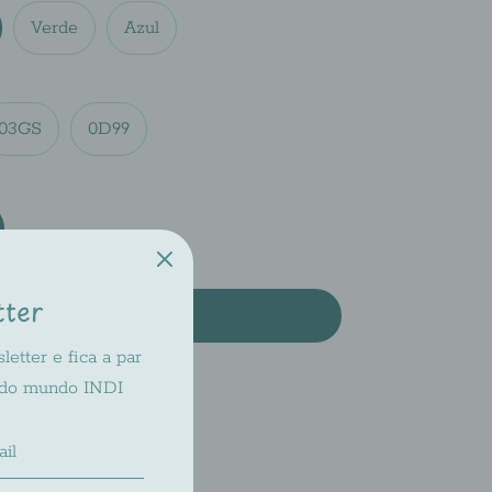
Verde
Azul
03GS
0D99
tter
Add to Cart
etter e fica a par
 do mundo INDI
ilable at
INDI 2
dy in 2-4 days
bility at other stores