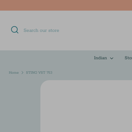
Skip
to
content
Search
Search
our
store
Indian
Sto
Home
STING VST 753