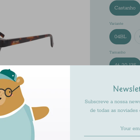
Castanho
Variante
04BL
Tamanho
46-20-135
Newsle
Subscreve a nossa newsl
de todas as noviades
Pickup ava
Usually rea
Check availa