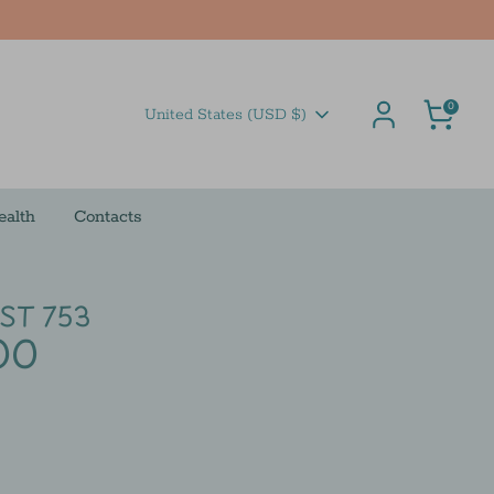
Cart
0
Currency
United States (USD $)
ealth
Contacts
ST 753
00