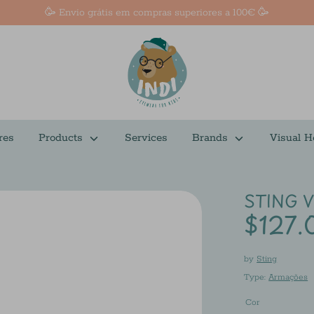
🥳 Envio grátis em compras superiores a 100€ 🥳
res
Products
Services
Brands
Visual H
STING V
$127.
by
Sting
Type:
Armações
Cor