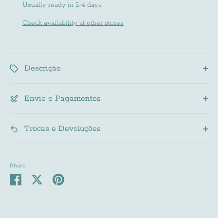
Usually ready in 2-4 days
Subscribe
Check availability at other stores
Descrição
Envio e Pagamentos
Trocas e Devoluções
Share
Share
Share
Pin
on
on
it
Facebook
Twitter