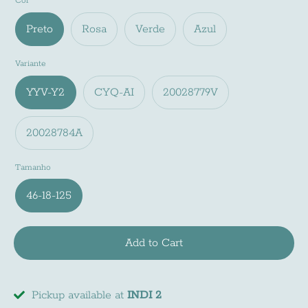
Cor
Preto
Rosa
Verde
Azul
Variante
YYV-Y2
CYQ-AI
20028779V
20028784A
Tamanho
Newsletter
46-18-125
Subscreve a nossa newsletter e fica a par de
todas as noviades do mundo INDI
Add to Cart
Pickup available at
INDI 2