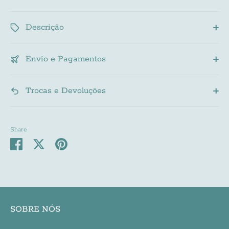
Subscribe
Descrição
Envio e Pagamentos
Trocas e Devoluções
Share
Share
Share
Pin
on
on
it
Facebook
Twitter
SOBRE NÓS