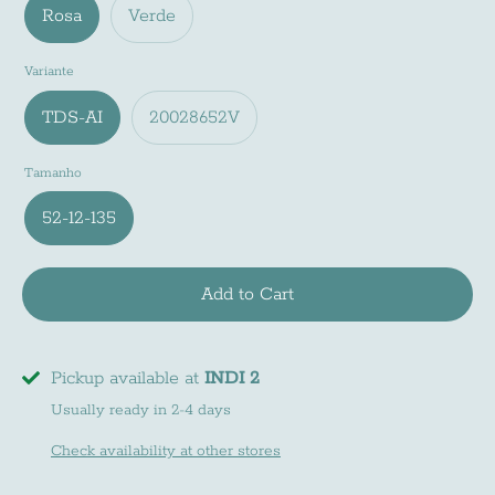
Rosa
Verde
Variante
TDS-AI
20028652V
Tamanho
52-12-135
Newsletter
Add to Cart
Subscreve a nossa newsletter e fica a par de
todas as noviades do mundo INDI
Pickup available at
INDI 2
Usually ready in 2-4 days
Check availability at other stores