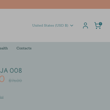
Cart
0
Currency
United States (USD $)
ealth
Contacts
 JA 008
00
Regular
$76.00
price
Sol