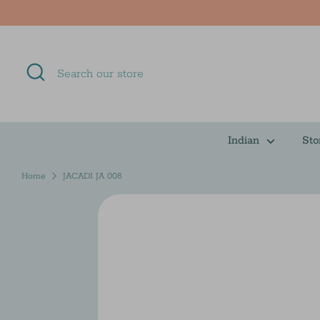
Skip
to
content
Search
Search
our
store
Indian
Sto
Home
JACADI JA 008