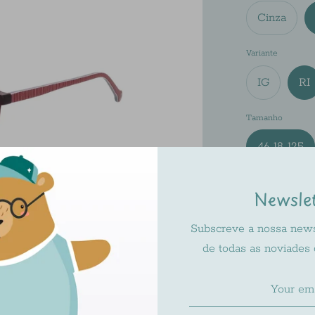
Cinza
Variante
IG
RI
Tamanho
46-18-125
Newsle
Subscreve a nossa newsl
de todas as noviades
Pickup ava
Usually rea
Check availa