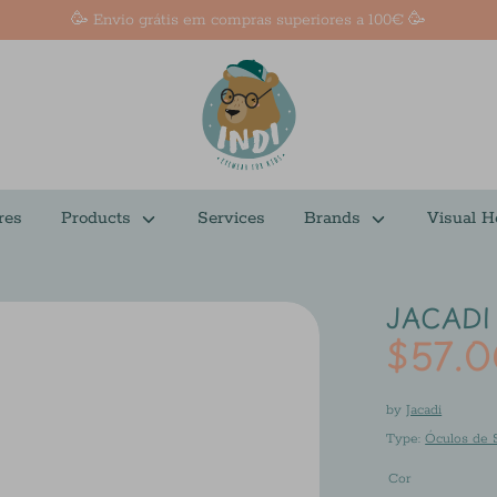
🥳 Envio grátis em compras superiores a 100€ 🥳
res
Products
Services
Brands
Visual H
JACADI
$57.
by
Jacadi
Type:
Óculos de 
Cor