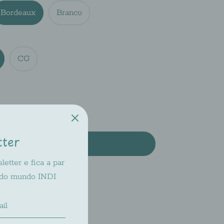
Bordeaux
Branco
CG
tter
Add to Cart
etter e fica a par
 do mundo INDI
ilable at
INDI 2
dy in 2-4 days
bility at other stores