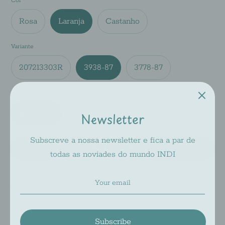
Cor
Rosa
Laranja
Castanho
Variante
207213303R
3938-87
3778-87
Tamanho
Newsletter
40-27-125
Subscreve a nossa newsletter e fica a par de
Add to Cart
todas as noviades do mundo INDI
Pickup available at
INDI 2
Usually ready in 2-4 days
Subscribe
Check availability at other stores