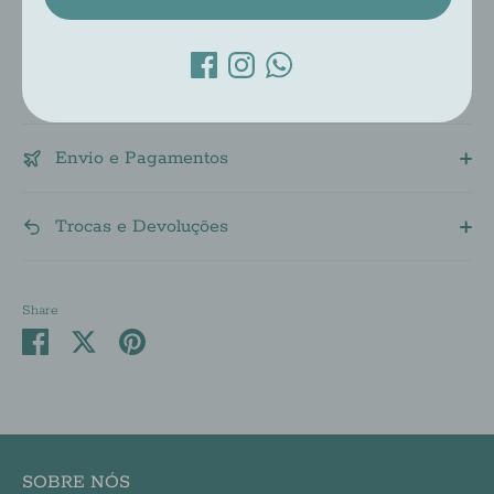
Descrição
Envio e Pagamentos
Trocas e Devoluções
Share
Share
Share
Pin
on
on
it
Facebook
Twitter
SOBRE NÓS