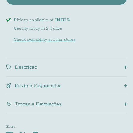
Pickup available at
INDI 2
Newsletter
Usually ready in 2-4 days
Check availability at other stores
Subscreve a nossa newsletter e fica a par de
todas as noviades do mundo INDI
Descrição
Envio e Pagamentos
Subscribe
Trocas e Devoluções
Share