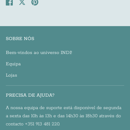
Share
Share
Pin
on
on
it
Facebook
Twitter
SOBRE NÓS
Bem-vindos ao universo INDI!
Equipa
Lojas
PRECISA DE AJUDA?
A nossa equipa de suporte está disponível de segunda
a sexta das 10h às 13h e das 14h30 às 18h30 através do
contacto +351 913 481 220.