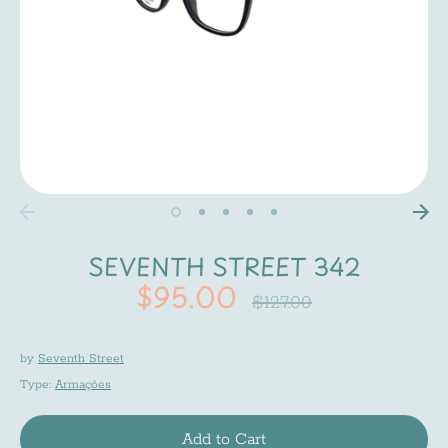
SEVENTH STREET 342
$95.00
Regular
$127.00
price
by
Seventh Street
Type:
Armações
Add to Cart