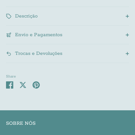
Subscribe
Descrição
Envio e Pagamentos
Trocas e Devoluções
Share
Share
Share
Pin
on
on
it
Facebook
Twitter
SOBRE NÓS