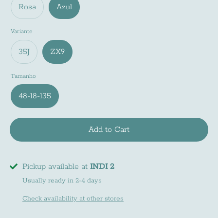
Rosa
Azul
Variante
35J
ZX9
Tamanho
48-18-135
Newsletter
Add to Cart
Subscreve a nossa newsletter e fica a par de
todas as noviades do mundo INDI
Pickup available at
INDI 2
Usually ready in 2-4 days
Check availability at other stores