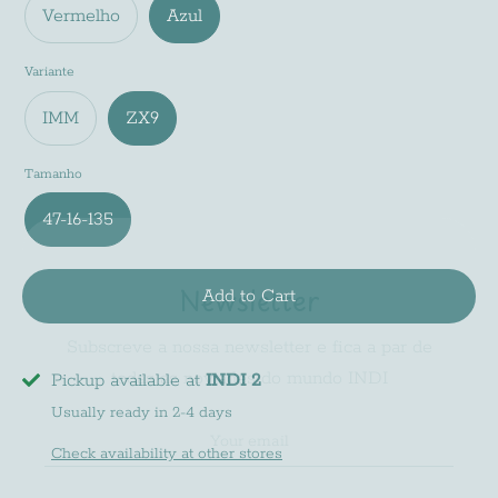
Vermelho
Azul
Variante
IMM
ZX9
Tamanho
47-16-135
Newsletter
Subscreve a nossa newsletter e fica a par de
Add to Cart
todas as noviades do mundo INDI
Pickup available at
INDI 2
Usually ready in 2-4 days
Check availability at other stores
Subscribe