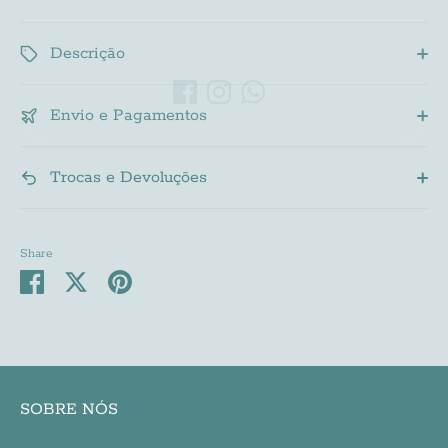
Descrição
Envio e Pagamentos
Trocas e Devoluções
Share
Share
Share
Pin
on
on
it
Facebook
Twitter
SOBRE NÓS