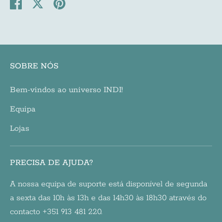
Share
Share
Pin
on
on
it
Facebook
Twitter
SOBRE NÓS
Bem-vindos ao universo INDI!
Equipa
Lojas
PRECISA DE AJUDA?
A nossa equipa de suporte está disponível de segunda
a sexta das 10h às 13h e das 14h30 às 18h30 através do
contacto +351 913 481 220.