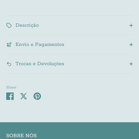
Subscribe
Descrição
Envio e Pagamentos
Trocas e Devoluções
Share
Share
Share
Pin
on
on
it
Facebook
Twitter
SOBRE NÓS