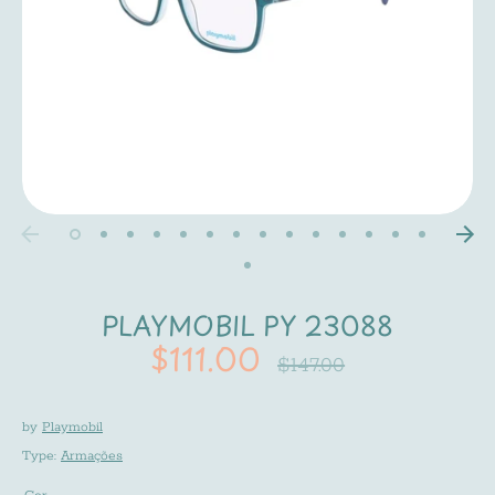
PLAYMOBIL PY 23088
$111.00
Regular
$147.00
price
by
Playmobil
Type:
Armações