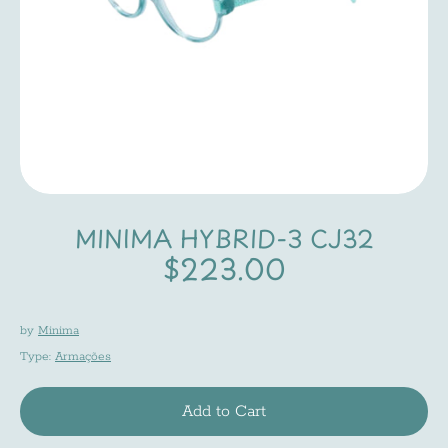
MINIMA HYBRID-3 CJ32
$223.00
by
Minima
Type:
Armações
Add to Cart