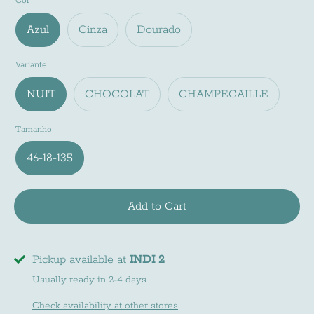
Cor
Azul
Cinza
Dourado
Variante
NUIT
CHOCOLAT
CHAMPECAILLE
Tamanho
46-18-135
Newsletter
Subscreve a nossa newsletter e fica a par de
Add to Cart
todas as noviades do mundo INDI
Pickup available at
INDI 2
Usually ready in 2-4 days
Check availability at other stores
Subscribe