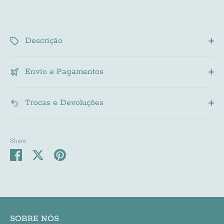
Descrição
Envio e Pagamentos
Trocas e Devoluções
Share
Share
Share
Pin
on
on
it
Facebook
Twitter
SOBRE NÓS