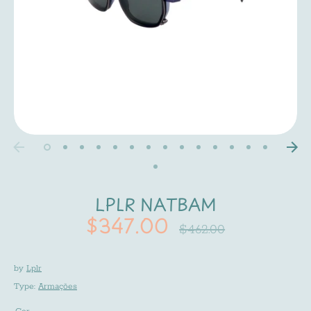
LPLR NATBAM
$347.00
Regular
$462.00
price
by
Lplr
Type:
Armações