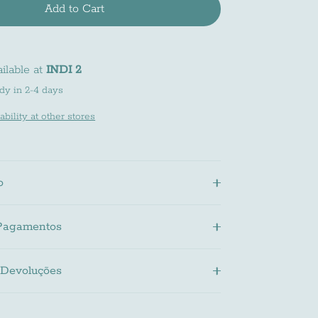
Add to Cart
ilable at
INDI 2
dy in 2-4 days
bility at other stores
o
Pagamentos
 Devoluções