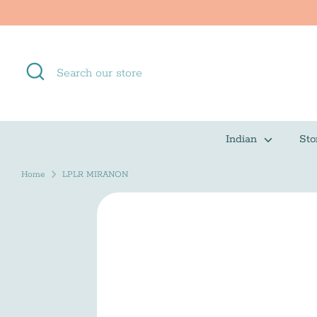
Skip
to
content
Search
Search
our
store
Indian
Sto
Home
LPLR MIRANON