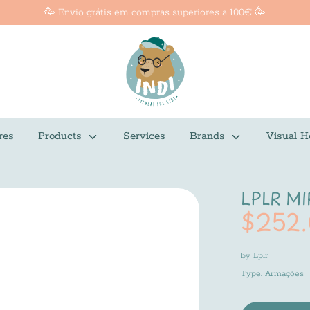
🥳 Envio grátis em compras superiores a 100€ 🥳
res
Products
Services
Brands
Visual H
LPLR M
$252
by
Lplr
Type:
Armações