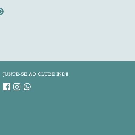
re
Pin
it
ter
JUNTE-SE AO CLUBE INDI!