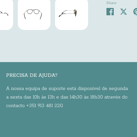
Share
Share
Sha
on
on
Facebook
Twit
PRECISA DE AJUDA?
A nossa equipa de suporte está disponível de segunda
a sexta das 10h às 13h e das 14h30 às 18h30 através do
contacto +351 913 481 220.