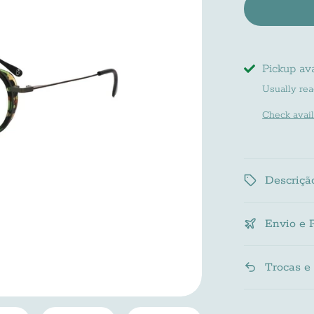
Pickup ava
Usually rea
Check availa
Descriçã
Envio e 
Trocas e