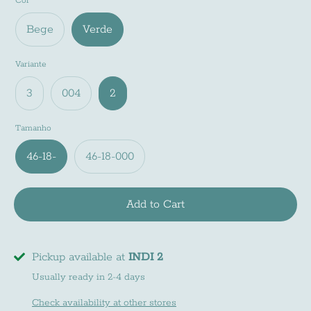
Cor
Bege
Verde
Variante
3
004
2
Tamanho
46-18-
46-18-000
Add to Cart
Pickup available at
INDI 2
Usually ready in 2-4 days
Check availability at other stores