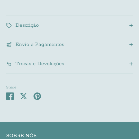
Descrição
Envio e Pagamentos
Trocas e Devoluções
Share
Share
Share
Pin
on
on
it
Facebook
Twitter
SOBRE NÓS