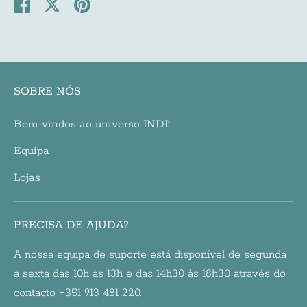
Share
Share
Pin
on
on
it
Facebook
Twitter
SOBRE NÓS
Bem-vindos ao universo INDI!
Equipa
Lojas
PRECISA DE AJUDA?
A nossa equipa de suporte está disponível de segunda
a sexta das 10h às 13h e das 14h30 às 18h30 através do
contacto +351 913 481 220.