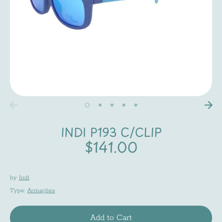
INDI P193 C/CLIP
$141.00
by
Indi
Type:
Armações
Add to Cart