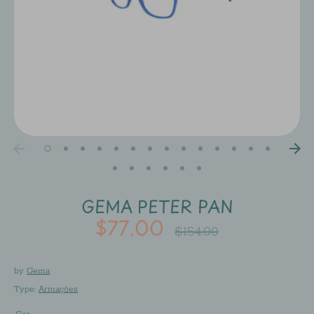
GEMA PETER PAN
$77.00
Regular
$154.00
price
by
Gema
Type:
Armações