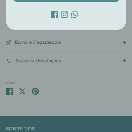
Descrição
Envio e Pagamentos
Trocas e Devoluções
Share
Share
Share
Pin
on
on
it
Facebook
Twitter
SOBRE NÓS