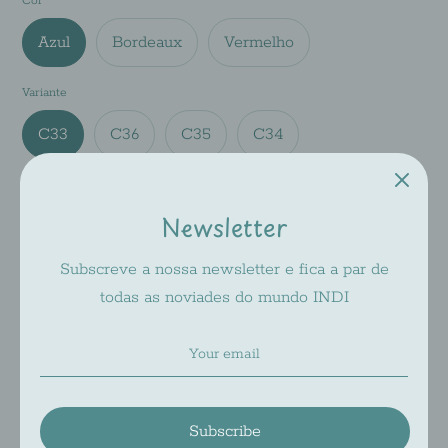
Cor
Azul
Bordeaux
Vermelho
Variante
C33
C36
C35
C34
Tamanho
Newsletter
46-18-
Subscreve a nossa newsletter e fica a par de
Add to Cart
todas as noviades do mundo INDI
Pickup available at
INDI 2
Usually ready in 2-4 days
Subscribe
Check availability at other stores