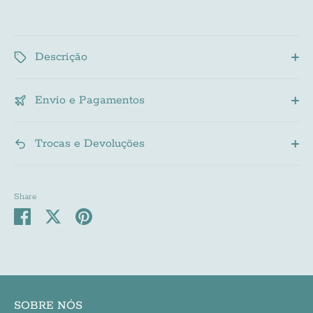
Subscribe
Descrição
Envio e Pagamentos
Trocas e Devoluções
Share
Share
Share
Pin
on
on
it
Facebook
Twitter
SOBRE NÓS