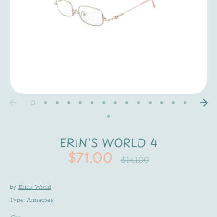
ERIN'S WORLD 4
$71.00
Regular
$141.00
price
by
Erin's World
Type:
Armações