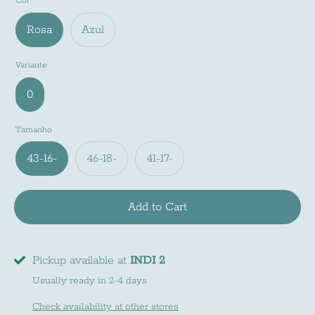
Cor
Rosa
Azul
Variante
0
Tamanho
43-16-
46-18-
41-17-
Newsletter
Add to Cart
Subscreve a nossa newsletter e fica a par de
todas as noviades do mundo INDI
Pickup available at
INDI 2
Usually ready in 2-4 days
Check availability at other stores