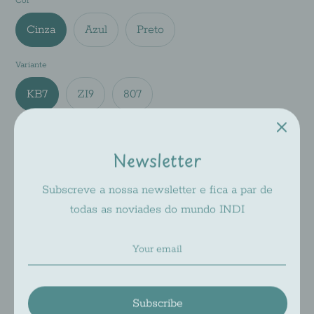
Cor
Cinza
Azul
Preto
Variante
KB7
ZI9
807
Tamanho
Newsletter
48-18-135
Subscreve a nossa newsletter e fica a par de
Add to Cart
todas as noviades do mundo INDI
Pickup available at
INDI 2
Usually ready in 2-4 days
Subscribe
Check availability at other stores