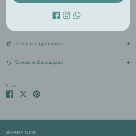
Descrição
Envio e Pagamentos
Trocas e Devoluções
Share
Share
Share
Pin
on
on
it
Facebook
Twitter
SOBRE NÓS