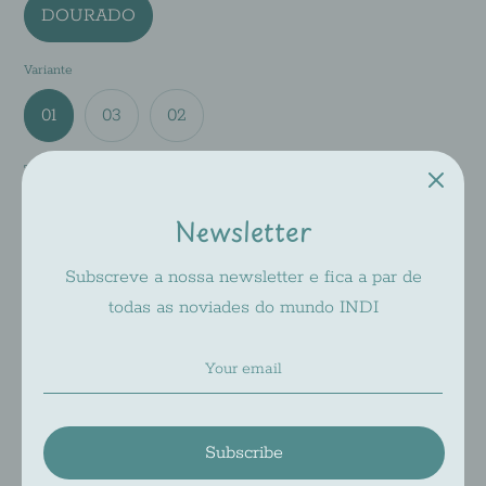
DOURADO
Variante
01
03
02
Tamanho
50-19-140
Newsletter
Subscreve a nossa newsletter e fica a par de
Add to Cart
todas as noviades do mundo INDI
Pickup available at
INDI 2
Usually ready in 2-4 days
Check availability at other stores
Subscribe