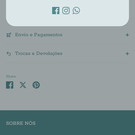
Descrição
Envio e Pagamentos
Trocas e Devoluções
Share
Share
Share
Pin
on
on
it
Facebook
Twitter
SOBRE NÓS