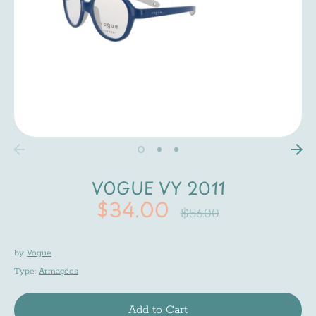
VOGUE VY 2011
$34.00
Regular
$56.00
price
by
Vogue
Type:
Armações
Add to Cart