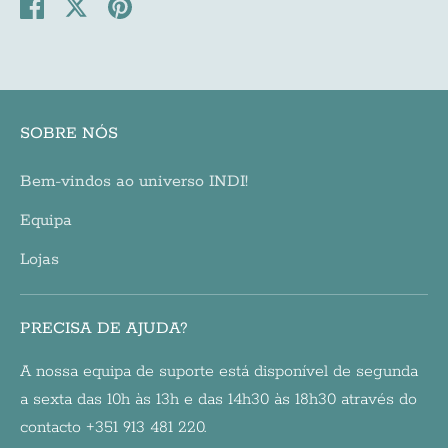
Share
Share
Pin
on
on
it
Facebook
Twitter
SOBRE NÓS
Bem-vindos ao universo INDI!
Equipa
Lojas
PRECISA DE AJUDA?
A nossa equipa de suporte está disponível de segunda
a sexta das 10h às 13h e das 14h30 às 18h30 através do
contacto +351 913 481 220.