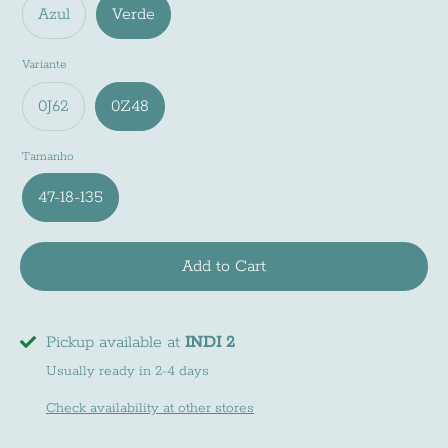
Azul
Verde
Variante
0J62
0Z48
Tamanho
47-18-135
Add to Cart
Pickup available at
INDI 2
Usually ready in 2-4 days
Check availability at other stores