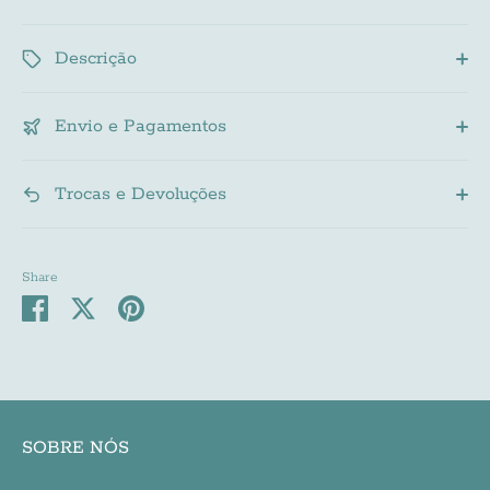
Descrição
Envio e Pagamentos
Trocas e Devoluções
Share
Share
Share
Pin
on
on
it
Facebook
Twitter
SOBRE NÓS