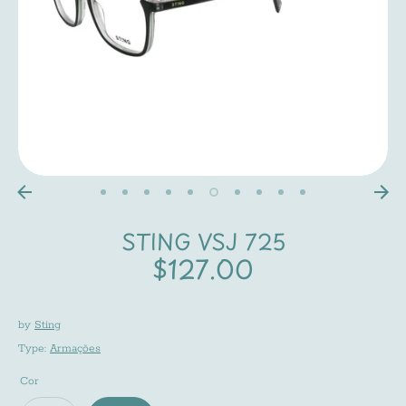
STING VSJ 725
$127.00
by
Sting
Type:
Armações
Cor