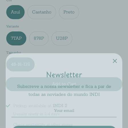
Cor
Azul
Castanho
Preto
Variante
7TAP
878P
U28P
Tamanho
Newsletter
48-18-135
Subscreve a nossa newsletter e fica a par de
Add to Cart
todas as noviades do mundo INDI
Pickup available at
INDI 2
Usually ready in 2-4 days
Subscribe
Check availability at other stores