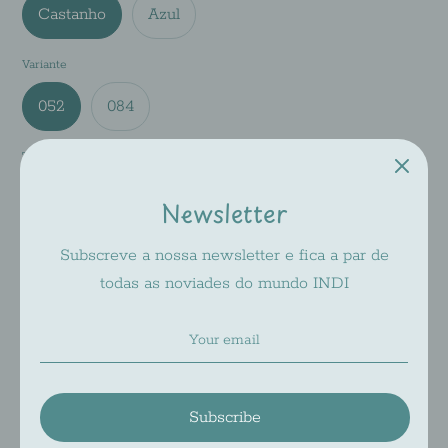
Castanho
Azul
Variante
052
084
Tamanho
48-15-130
Newsletter
Subscreve a nossa newsletter e fica a par de
Add to Cart
todas as noviades do mundo INDI
Pickup available at
INDI 2
Usually ready in 2-4 days
Check availability at other stores
Subscribe