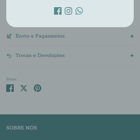
Descrição
Envio e Pagamentos
Trocas e Devoluções
Share
Share
Share
Pin
on
on
it
Facebook
Twitter
SOBRE NÓS