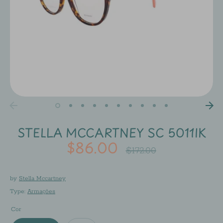
STELLA MCCARTNEY SC 5011IK
$86.00
Regular
$172.00
price
by
Stella Mccartney
Type:
Armações
Cor