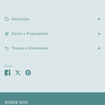
Descrição
Envio e Pagamentos
Trocas e Devoluções
Share
Share
Share
Pin
on
on
it
Facebook
Twitter
SOBRE NÓS