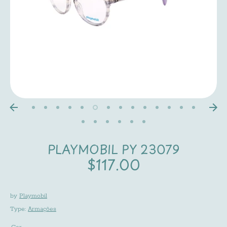
PLAYMOBIL PY 23079
$117.00
by
Playmobil
Type:
Armações