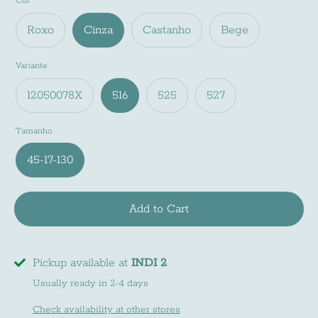
Cor
Roxo
Cinza
Castanho
Bege
Variante
12050078X
516
525
527
Tamanho
45-17-130
Add to Cart
Pickup available at
INDI 2
Usually ready in 2-4 days
Check availability at other stores