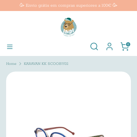
Skip
🥳 Envio grátis em compras superiores a 100€ 🥳
Currency
to
United States (USD $)
content
Search
Search
our
Search
Search
Cart
0
store
our
store
Home
KARAVAN KK SCOOBY02