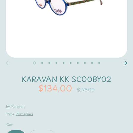
KARAVAN KK SCOOBY02
$134.00
Regular
$178.00
price
by
Karavan
Type:
Armações
Cor