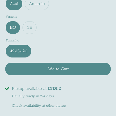
Azul
Amarelo
Variante
BG
YB
Tamanho
42-15-120
Add to Cart
Pickup available at
INDI 2
Usually ready in 2-4 days
Check availability at other stores