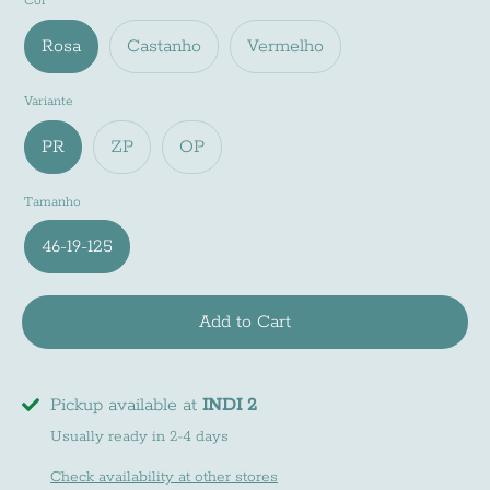
Cor
Rosa
Castanho
Vermelho
Variante
PR
ZP
OP
Tamanho
46-19-125
Add to Cart
Pickup available at
INDI 2
Usually ready in 2-4 days
Check availability at other stores