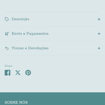
Descrição
Envio e Pagamentos
Trocas e Devoluções
Share
Share
Share
Pin
on
on
it
Facebook
Twitter
SOBRE NÓS