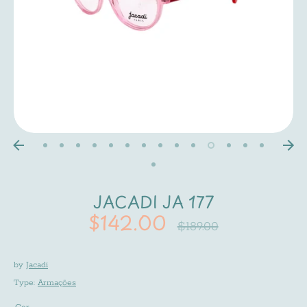
JACADI JA 177
$142.00
Regular
$189.00
price
by
Jacadi
Type:
Armações