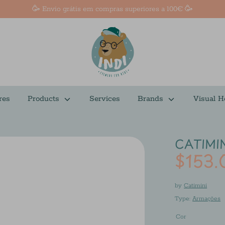
🥳 Envio grátis em compras superiores a 100€ 🥳
res
Products
Services
Brands
Visual H
CATIMIN
$153.
by
Catimini
Type:
Armações
Cor