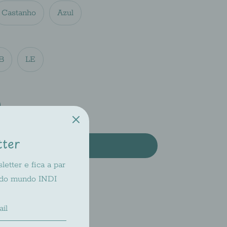
Castanho
Azul
B
LE
tter
Add to Cart
etter e fica a par
 do mundo INDI
ilable at
INDI 2
dy in 2-4 days
bility at other stores