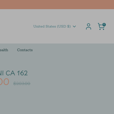
Cart
0
Currency
United States (USD $)
ealth
Contacts
I CA 162
00
Regular
$203.00
price