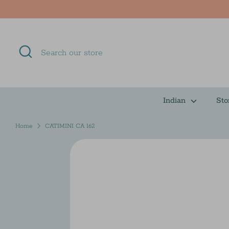
Skip
to
content
Search
Search
our
store
Indian
Sto
Home
CATIMINI CA 162