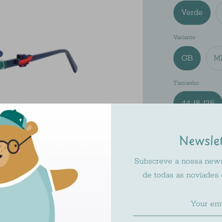
Verde
Variante
GB
M
Tamanho
44-18-125
Newsle
Subscreve a nossa newsl
de todas as noviades
Pickup ava
Usually rea
Check availa