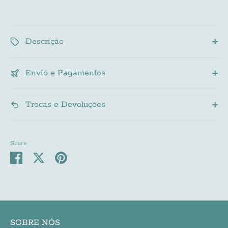
Subscribe
Descrição
Envio e Pagamentos
Trocas e Devoluções
Share
Share
Share
Pin
on
on
it
Facebook
Twitter
SOBRE NÓS