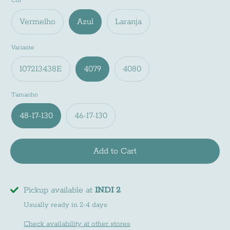
Cor
Vermelho
Azul
Laranja
Variante
107213438E
4079
4080
Tamanho
48-17-130
46-17-130
Newsletter
Add to Cart
Subscreve a nossa newsletter e fica a par de
todas as noviades do mundo INDI
Pickup available at
INDI 2
Usually ready in 2-4 days
Check availability at other stores