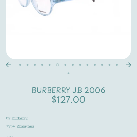
BURBERRY JB 2006
$127.00
by
Burberry
Type:
Armações