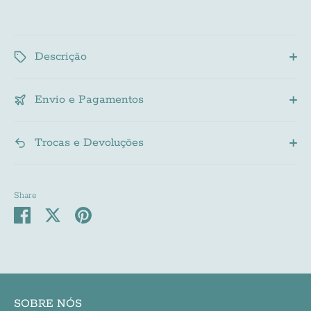
Descrição
Envio e Pagamentos
Trocas e Devoluções
Share
Share
Share
Pin
on
on
it
Facebook
Twitter
SOBRE NÓS