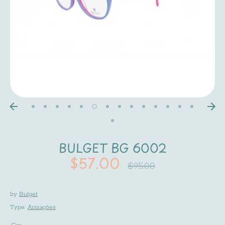
BULGET BG 6002
$57.00
Regular
$95.00
price
by
Bulget
Type:
Armações