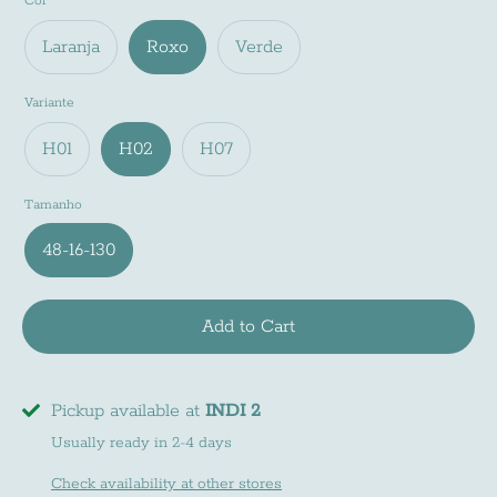
Cor
Laranja
Roxo
Verde
Variante
H01
H02
H07
Tamanho
48-16-130
Newsletter
Subscreve a nossa newsletter e fica a par de
Add to Cart
todas as noviades do mundo INDI
Pickup available at
INDI 2
Usually ready in 2-4 days
Check availability at other stores
Subscribe