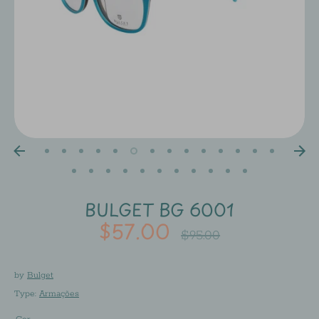
BULGET BG 6001
$57.00
Regular
$95.00
price
by
Bulget
Type:
Armações