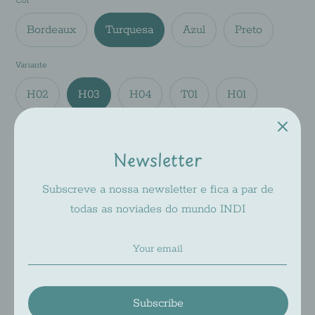
Cor
Bordeaux
Turquesa
Azul
Preto
Variante
H02
H03
H04
T01
H01
Tamanho
Newsletter
49-16-130
Subscreve a nossa newsletter e fica a par de
Add to Cart
todas as noviades do mundo INDI
Pickup available at
INDI 2
Usually ready in 2-4 days
Subscribe
Check availability at other stores