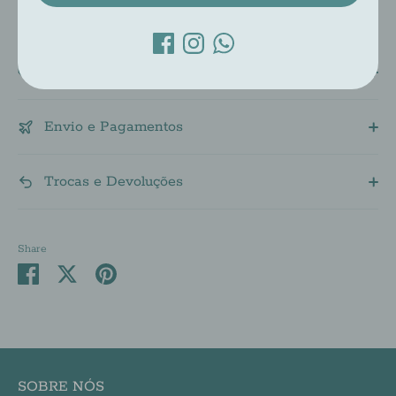
Descrição
Envio e Pagamentos
Trocas e Devoluções
Share
Share
Share
Pin
on
on
it
Facebook
Twitter
SOBRE NÓS